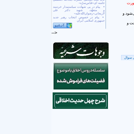
صورت
خامنه ای«قدّس‌سرّه»
پیام در پی شهادت سیاستمدار خردمند
و متعهّد، شهید دکتر علی
‌شود و
لاریجانی«رضوان‌الله‌علیه»
پیام در خصوص انتخاب رهبر جدید
جمهوری اسلامی ایران
ت و
-->