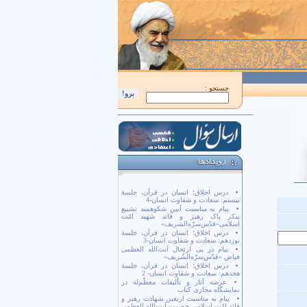
اَللّهُمَّ كُنْ لِوَلِيِّكَ الْحُجَّةِ بْنِ الْحَسَن صَلَواتُكَ عَلَيْهِ وَ عَلى آبائِهِ في هذِهِ السّاعَةِ و
جستجو :
درس اخلاق؛ انسان در قرآن، جلسۀ
بیستم: سعادت و شقاوت انسان-4
پیام به مناسبت آیین شکوهمند تشییع
پیکر پاک رهبر و قائد شهید امّت
اسلامی«قدّس‌سرّه‌الشریف»
درس اخلاق؛ انسان در قرآن، جلسۀ
نوزدهم: سعادت و شقاوت انسان-3
پیام در پی ارتحال آیت‌الله العظمی
فیاض «قدّس‌سرّه‌الشّریف»
درس اخلاق؛ انسان در قرآن، جلسۀ
هجدهم: سعادت و شقاوت انسان- 2
عرضه آثار و تألیفات معظّم‌له در
نمایشگاه مجازی کتاب
پیام به مناسبت اربعین شهادت رهبر و
قائد امّت اسلامی حضرت آیت‌الله العظمی