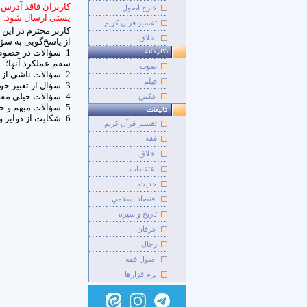
کاربران فاقد آدرس 
خارج اصول
پستی ارسال شود.
تفسیر قرآن کریم
کاربر محترم در این
اخلاق
از پاسخ‌گویی به سؤ
1- سؤالات در خصو
سقم عملکرد آنها؛
صوت
2- سؤالات ناشی از اختلاف و نزاع و شکایت و گلایه از اشخاص یا نهادها؛
فيلم
3- سؤال از تعبیر خواب، تفأل و امثال آن؛
4- سؤالات خیلی مفصّل و طولانی؛
عکس
5- سؤالات مبهم و حاوی عبارات پیچیده که مورد سؤال در آن مشخص نیست؛
6- شکایت از دوایر و سازمان‌های دولتی و سؤالات و درخواست‌های اداری نظیر درخواست اشتغال و...
تفسير قرآن کريم
فقه
اخلاق
اعتقادات
حديث
اقتصاد اسلامي
تاريخ و سيره
عرفان
رجال
اصول فقه
نرم‌افزارها