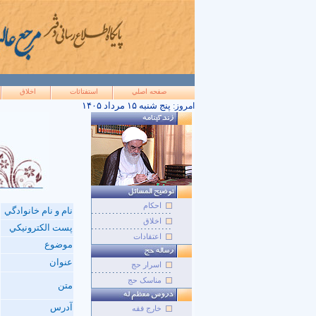
صفحه اصلي
استفتائات
اخلاق
۱۴۰۵ پنج شنبه ۱۵ مرداد
امروز:
احکام
نام و نام خانوادگي
اخلاق
پست الکترونيکي
اعتقادات
موضوع
عنوان
اسرار حج
مناسک حج
متن
آدرس
خارج فقه