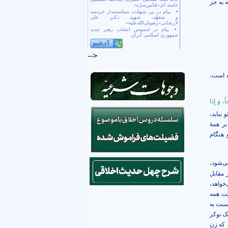
 به جز
خامنه ای«قدّس‌سرّه»
پیام در پی شهادت سیاستمدار خردمند
و متعهّد، شهید دکتر علی
لاریجانی«رضوان‌الله‌علیه»
پیام در خصوص انتخاب رهبر جدید
جمهوری اسلامی ایران
-->
ه است،
ً، وَ إِذا
 بیاید،
بر همۀ
 هنگام
ی‌شود،
 مقابل
خواهد،
ّت همه
سبت به
ک نوکر
 که زن