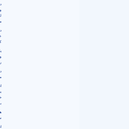
د
و
ل
می
د
ع
ک
پ
و
ر
د
م
ا
ب
خ
ب
ه
س
ا