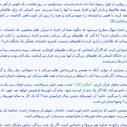
ر روایتی از قول رسول خدا
می‌خوانیم: در روز قیامت، یک تابوتی از آهن م
«صلّی‌الله‌علیه‌وآله‌وسلّم»
 همۀ ظالم‌ها و یاران آنها و افراد شبیه به آنها را صدا می‌زنند، حتی کسانی که برای ظالمان،
یقه کرده یا قلمی تراشیده‌اند را جمع می‌کنند و همه را درون آن تابوت آهنی گذاشته، در آتش
‌اندازند.
[4]
ر اینجا سؤال مطرح می‌شود که چگونه همۀ آن افراد با میزان ظلم متفاوتی که داشته‌اند، در
ذاب یکسان دارند؟ آیا آنان که ظلم‌های بزرگی مرتکب شده و افراد بی‌شماری را اذیّت کرده‌
سانی که ظالمان را یاری کرده یا ظلم‌های به‌نسبت کمتری داشته‌اند، همگی یک جایگاه دارند؟
اسخ این است که اگر آن اشخاص که مرتکب ظلم‌های کوچک‌تر شده‌اند، زمینه و فرصت پیدا می
 در جایگاه کسانی که ظلم‌های بزرگی از آنها سر زده، قرار می‌گرفتند، مثل آنان بودند و همان 
ا مرتکب می‌شدند.
ر بسیاری از موارد، آنکه به همسر و فرزندانش ظلم می‌کند یا به حیواناتی مثل سگ و گرب
ی‌رساند، اگر قدرت پیدا کند، با تسلّط بر مردم دنیا به همه ظلم می‌کند. این وضعیّت انسان اس
نسان به‌قول قرآن کریم،
«لَظَلُومٌ كَفَّارٌ»
است، یعنی خیلی بی‌وفاست. برخی اوقات مرد یک دنی
ه خانم می‌کند، امّا اگر یک بدی از او دیده شود، تمام آن خوبی‌ها فراموش خواهد شد. قهر، داد 
انه را می‌گیرد. خانم! آن خوبی‌های چندین سال فراموش شد؟! آیا یک کار بد تمام خوبی‌ها را 
رد؟ وضع انسان این است.
مچنین خانمی که به‌راستی خانم خوبی است؛ خانه‌دار، شوهردار و بچه‌دار است، چنانچه یک بدی
ر بزند، شوهرش تمام خوبی‌ها را به‌فراموشی می‌سپارد. این بی‌وفایی است.
نسان راجع به خداوند هم بی‌وفا و ناسپاس است. اگر یک شب زندگی برایش مشکل باشد، چه 