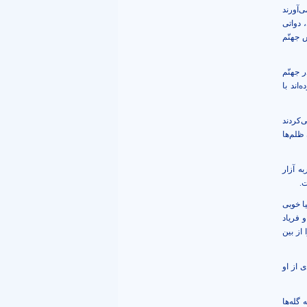
ی‌آورند
 دواتی
 جهنّم
 جهنّم
اند با
‌کردند
ظلم‌ها
ه آزار
ت.
ا خوبی
و فریاد
از بین
 از او
گله‌ها