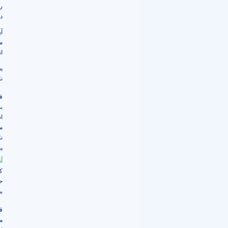
ر
د
آ
م
ا
پ
ن
ق
ب
ا
م
ن
پی
أَ
ك
ح
ب
ق
م