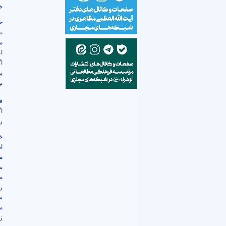
خ
خ
ب
م
ا
ا
بب
ن
ق
ا
را
خ
ا
م
به
م
ر
س
مر
ز