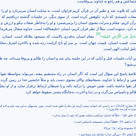
جتماعش و هم راجع به خداوند بی‌وفاست.
یاتی که تلاوت شد و نظیر آن در قرآن کریم فراوان است، به مذمّت انسان می‌پردازد و او را ب
فات ناپسندی که دارد، نکوهش کرده است. از سوی دیگر، در جلسات گذشته دریافتیم که آی
رآن کریم، مقام و منزلت معنوی انسان را برمی‌شمرد و او را به‌خاطر صفات نیکو و ارزش و 
ه دارد، ستوده است. مثلاً از نظر قرآن کریم، انسان «خلیفة‌الله» است. خداوند متعال می‌فرمای
[8]
عِلٌ فِي الْأَرْضِ خَليفَة»
.
مقام انسان به‌قدری بالاست که مسجود ملائکه است. انسان، رو
ست. قیمت انسان، قیمت جهان است. بر سر او تاج کرامت زده شده و بالاخره اشرف مخل
امل امانت الهی است.
ین آیات جلسات قبل و آیاتی که در این جلسه بیان شد و انسان را ظالم و بی‌وفا می‌داند، چه ط
ی‌شود؟
لاصۀ پاسخ این سؤال این است که: اگر انسان در راه مستقیم بیفتد، می‌تواند به‌واسطۀ تقوا،
فس و ارتباط با خداوند، به‌مقام‌های والای معنوی دست یابد و مثلاً جانشین خدا در زمین گردد.
گر تقوا نداشته باشد، نفس خویش را تزکیه نکند و با شیطان ارتباط برقرار سازد و از او تبعیّ
الم و ناسپاس می‌گردد و در دنیا و آخرت، به‌جایگاه پستی سقوط خواهد کرد.
[
. معارج، 19تا21: «به راستى كه انسان سخت آزمند [و بى‏تاب‏] خلق شده است، چون صدمه‏اى به او رسد عجز و لابه ك
رى به او رسد بخل ورزد.»
[
. علق، 6و7: «حقّاً كه انسان سركشى مى‏كند، همين كه خود را بى‏نياز پندارد.»
[
. ابراهیم، 34: «قطعاً انسان ستم‏پيشه ناسپاس است.»
[
. مجموعة ورام ؛ ج‏1 ؛ ص54.
[
. أنعام، 91: «بزرگى خدا را چنانكه بايد نشناختند.»