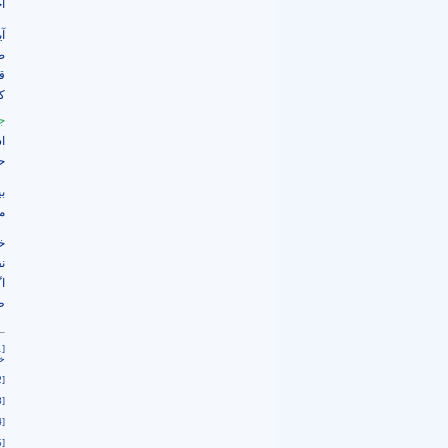
ا
آ
ص
ق
ک
جا
ا
ح
ب
م
خ
ن
ا
ظ
1]
خي
2]
3]
4]
5]