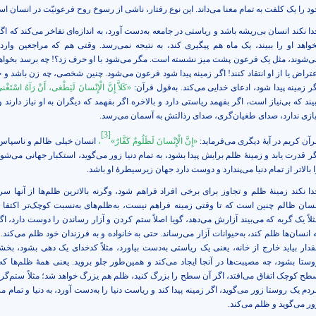
ود را یک کلفت به تمام معنا می‌داند. این نوع رفتار، ناشی از رسوخ روح فرعونیّت در انسان ا
دا نکند انسان بی‌ریشه باشد و ریاستی در جامعه به‌دست آورد، به اندازه‌ای تفاخر می‌‌کند که 
خواهد او را ببیند، یک ماه هم پیگیری کند، به نتیجه نمی‌رسد. وقتی هم که مراجعین وارد
ی‌شوند، مثل یک فرعون پشت میز نشسته است. مگر می‌شود با او حرف زد؟! چه برسد بخواهند
عتراض یا از او انتقاد کنند! اگر زمینه پیدا شود فرعون می‌شود. چنین شخصی، چه زن باشد و چ
گر زمینه پیدا شود، ادعای خدایی می‌کند. به‌قول قرآن:
«كَلاَّ إِنَّ الْإِنْسانَ لَيَطْغى‏، أَنْ رَآهُ اسْتَغْ
یند که بی‌نیاز است، اگر بفهمد ریاستی دارد و بالاخره اگر بفهمد که دیگران به او نیاز دارند و 
یازی ندارد، صدای طغیان‌گری، صدای رذالتش به آسمان می‌رسد.
[3]
رآن کریم در آیۀ دیگری می‌فرماید:
«إِنَّ الْإِنْسانَ لَظَلُومٌ كَفَّارٌ»
،
انسان خیلی ظالم و ناسپا
گر قدرت یابد و زمینۀ ظلم برایش پیدا بشود، به تمام دنیا زور می‌گوید، استکبار جهانی می‌شود
 بالاتر از تمام دنیا می‌پندارد و دوست دارد جهان زیرسیطرۀ او باشد.
دا نکند زمینۀ ظلم و تجاوز برای برخی افراد فراهم شود، وگرنه بالاترین ظلم‌ها از آنها سرم
نسان ظالم چنین است که تا وقتی زمینه فراهم نیست، به‌ظلم‌های به‌نسبت کوچک‌تر اکتفا م
ثلاً یک گربه که می‌بیند آزارش می‌دهد، گویا اصلاً ستم کردن و آزار رساندن را دوست دارد، اگر
 انسان‌‌ها ظلم کند، به‌حیوانات آزار می‌رساند. حتی به خانواده و به فرزندان خود ظلم می‌کند.
قدار بیاید خارج از خانه، یعنی یک ریاستی به‌دست بیاورد، مثلاً کدخدای یک دهی بشود، بخش
وستا بشود، چه مصیبت‌ها در آنجا ایجاد می‌کند و همین‌طور جلو بروید. یعنی همۀ ظلم‌ها که
طح کوچک اتفاق می‌افتد، اگر آن سطح را بزرگ کنید، ظلم هم یزرگ خواهد شد؛ مثلاً ستم‌گری
دم یک روستا زور می‌گوید، اگر زمینه پیدا کند و ریاست دنیا را به‌دست آورد، به دنیا و تمام مر
ور می‌گوید و ظلم می‌کند.