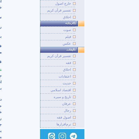
ا
خارج اصول
خد
تفسیر قرآن کریم
س
اخلاق
رس
صوت
ب
فيلم
عکس
ف
م
تفسير قرآن کريم
ق
فقه
مَ
اخلاق
ج
اعتقادات
ا
حديث
ب
اقتصاد اسلامي
تاريخ و سيره
د
عرفان
ط
رجال
خ
اصول فقه
ر
ج
نرم‌افزارها
ب
ب