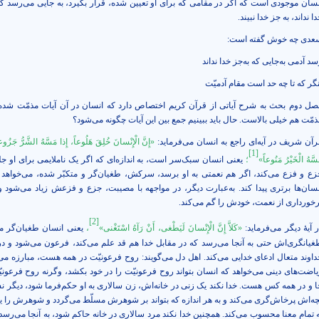
نسان موجودی است که اگر در مقامی که برای او تعیین شده، قرار بگیرد، به جایی می‌رسد که
ا نداند، به جز خدا نبیند.
عدی چه خوش گفته است:
د آدمى به‌جايى كه به‌جز خدا نداند
نگر كه تا چه حد است مقام آدميّت
صل دوم بحث به شرح آیاتی از قرآن کریم اختصاص دارد که انسان در آن آیات مذمّت شد
ذمّت هم خیلی بالاست. حال باید ببینیم جمع بین این آیات چگونه می‌شود؟
رآن شریف در آیه‌ای راجع به انسان می‌فرماید:
«إِنَّ الْإِنْسانَ خُلِقَ هَلُوعاً، إِذا مَسَّهُ الشَّرُّ جَزُوعا
[1]
سَّهُ الْخَيْرُ مَنُوعاً»
؛
یعنی
انسان سبک‌سر است، به اندازه‌ای که اگر یک ناملایمی ‌برای او جلو
زع و فزع می‌کند، اگر هم نعمتی به او برسد، سرکش، طغیان‌گر و متکبّر شده، می‌خواهد 
نسان‌ها برتری پیدا کند. به‌عبارت دیگر، در مواجهه با مصیبت، جزع و فزعش زیاد می‌شود و
رخورداری از نعمت، خودش را گم می‌کند.
[2]
ر آیۀ دیگر می‌فرماید:
«كَلاَّ إِنَّ الْإِنْسانَ لَيَطْغى‏، أَنْ رَآهُ اسْتَغْنى‏»
،
یعنی انسان طغیان‌گر م
غیانگری‌اش حتی به آنجا می‌رسد که در مقابل خدا هم قد علم می‌کند، فرعون می‌شود و در
داوند متعال ادعای خدایی می‌کند. اهل دل می‌گویند: روح فرعونیّت در همه هست، مبارزه می‌
یاضت‌های دینی می‌خواهد که انسان بتواند روح فرعونیّت را در خود بکشد، وگرنه روح فرعونی
ا و در همه کس هست. خدا نکند یک زنی در خانه‌اش، زن سالاری به او حکم‌فرما شود، دیگر ن
چه‌اش پرخاش‌گری می‌کند و به هر اندازه که بتواند بر شوهرش مسلّط می‌گردد و شوهرش را ی
ه تمام معنا محسوب می‌کند. همچنین خدا نکند مرد سالاری در خانه حاکم شود، به آنجا می‌رسد