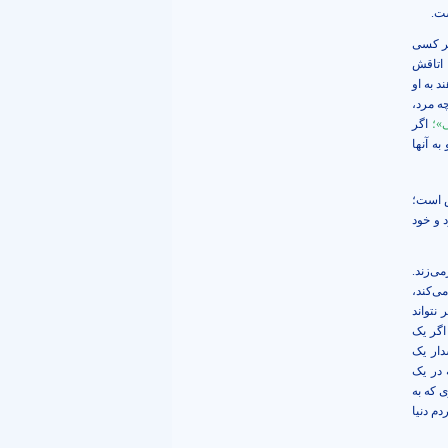
ست.
اگر کسی
 اتاقش
 به او
ه مرد،
نى‏»؛
اگر
به آنها
س است؛
 و خود
ی‌زند.
ی‌کند،
 نتواند
 اگر یک
دار یک
 در یک
 که به
دم دنیا