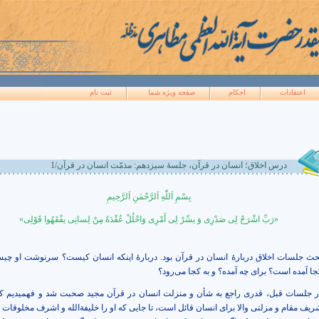
اعتقادات
احکام
صفحه ويژه شما
ثبت نام
درس اخلاق؛ انسان در قرآن، جلسۀ سیزدهم: مذمّت انسان در قرآن/1
بِسْمِ
اَللّٰهِ
اَلرَّحْمٰنِ
اَلرَّحِیمِ
«رَبِّ اشْرَحْ لِی صَدْرِی وَ یسِّرْ لِی أَمْرِی وَاحْلُلْ عُقْدَةً مِنْ لِسانِی یفْقَهُوا قَوْلِی‏»
حث جلسات اخلاق دربارۀ انسان در قرآن بود. دربارۀ اینکه انسان کیست؟ سرنوشت او چی
جا آمده است؟ برای چه آمده؟ و به کجا می‌رود؟
ر جلسات قبل، قدری راجع به شأن و منزلت انسان در قرآن مجید صحبت شد و فهمیدیم ک
ریف مقام و مزلتی والا برای انسان قائل است، تا جایی که او را خلیفة‌الله و اشرف مخلوقات می