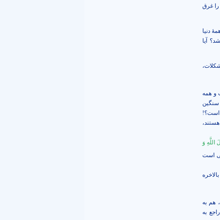
را غرق
ۀ دنیا
د؟ آیا
شکلات،
 و همه
 سنگین
 است؟!
هستند،
 اللَّهِ وَ
سى است
الاخره
 هم به
اجع به