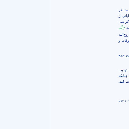
ه‌خاطر
اتی از
کرامتی
د:
«إِنِّي
ح‌الله
وقات و
ور جمع
 تهذیب
 چنانکه
ت کند،
ند، و چون