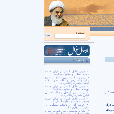
اَللّهُمَّ كُنْ لِوَلِيِّكَ الْحُجَّةِ بْنِ الْحَسَن صَلَواتُكَ عَلَيْهِ وَ عَلى آبائِهِ في هذِهِ السّاعَةِ وَ ف
جستجو :
درس اخلاق؛ انسان در قرآن، جلسۀ
بیستم: سعادت و شقاوت انسان-4
پیام به مناسبت آیین شکوهمند تشییع
پیکر پاک رهبر و قائد شهید امّت
اسلامی«قدّس‌سرّه‌الشریف»
درس اخلاق؛ انسان در قرآن، جلسۀ
نوزدهم: سعادت و شقاوت انسان-3
ست؟ از
پیام در پی ارتحال آیت‌الله العظمی
فیاض «قدّس‌سرّه‌الشّریف»
درس اخلاق؛ انسان در قرآن، جلسۀ
هجدهم: سعادت و شقاوت انسان- 2
ه قرآن
عرضه آثار و تألیفات معظّم‌له در
نمایشگاه مجازی کتاب
‌داند.
پیام به مناسبت اربعین شهادت رهبر و
قائد امّت اسلامی حضرت آیت‌الله العظمی