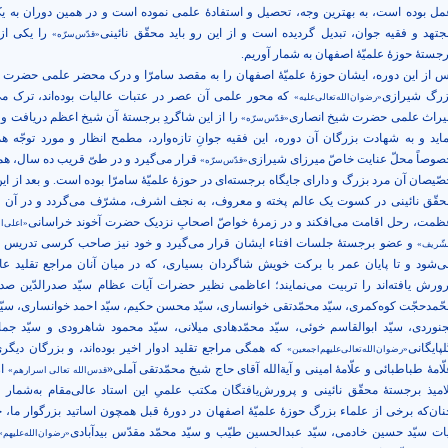
مل بوده است، به بهترین وجه، تحصیل و استفادۀ علمی نموده است و در همین دوران به ی
جتهد و فقیه جوان، تبدیل گردیده است و از این رو باید محقّق نائینی
را یکی از
«قدّس‌سرّه»
رجستۀ حوزۀ علمیّۀ اصفهان به شمار آوریم.
س از این دوره، ایشان حوزۀ علمیّۀ اصفهان را به مقصد سامرّا و درک محضر علمی حضرت 
زرگ شیرازی
که محور علمی آن عصر در عتبات عالیات بوده‌اند، ترک می‌
«رضوان‌الله‌تعالی‌علیه»
یراث علمی حضرت شیخ انصاری
را از این شاگردِ برجستۀ آن شیخ اعظم دریافت و
«قدّس‌سرّه»
ماید و به شهادت بزرگان آن دوره، این فقیه جوانِ تازه‌وارد، مطمح انظار و مورد توجّه ه
صوصاً محلّ عنایت خاصّ میرزای شیرازی
قرار می‌گیرد و در طیّ قریب ده سال، همو
«قدّس‌سرّه»
صّیصان آن مرد بزرگ و دارای جایگاه برجسته‌ای در حوزۀ علمیّۀ سامرّا بوده است. و بعد از این
حقّق نائینی در کسوت یک عالم پخته و معروف، به نجف اشرف، مشرّف می‌گردد و در آن ح
ظمت، رحل اقامت می‌افکند و در زمرۀ خواصّ اصحابِ نزدیک حضرت آخوند خراسانی
«اعلی‌‌ا
و عضو برجستۀ جلسات افتاء ایشان قرار می‌‌گیرد و خود نیز صاحب کرسی تدریس و
شّریف»
ی‌‌شود و تا پایان عمر با برکت خویش شاگردان بسیاری، که در میان آنان مراجع تقلید عا
رورش یافته‌‌اند را تربیت می‌‌نمایند؛ اعاظمی نظیر حضرات آیات عظام سیّد صدرالدّین صدر
حّمدحجّت کوه‌کمری، سیّد محمّدتقی خوانساری، سیّد محسن حکیم، سیّد احمد خوانساری، سی
جنوردی، سیّد ابوالقاسم خوئی، سیّد محمّدهادی میلانی، سیّد محمود شاهرودی و سیّد جمال
لپایگانی
که همگی مراجع تقلید ادوار اخیر بوده‌‌اند، و بزرگان دیگر
«رضوان‌‌الله‌تعالی‌‌علیهم‌اجمعین»
لّامۀ طباطبائی و علّامۀ امینی و آیة‌الله آقای حاج شیخ محمّدتقی آملی«
ا
قدس‌‌الله تعالی ‌اسرارهم»
لامیذ برجستۀ محقّق نائینی و پرورش‌‌یافتگان مکتب علمیِ این استاد عالی‌‌مقام به‌‌شمار می‌
نان‌‌که برخی از علماء بزرگ حوزۀ علمیّۀ اصفهان در دورۀ قبل همچون اساتید بزرگوار ما،
یات سیّد حسین خادمی، سیّد عبدالحسین طیّب و سیّد محمّد مقدّس بیدآبادی
«رضوان‌‌الله‌‌علیهم»