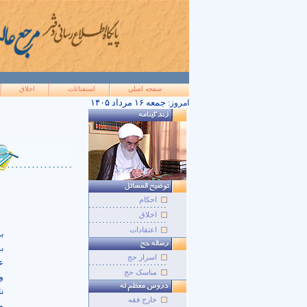
صفحه اصلي
استفتائات
اخلاق
۱۴۰۵ جمعه ۱۶ مرداد
امروز:
احکام
اخلاق
اعتقادات
ب
ب
اسرار حج
عل
مناسک حج
و
نا
خارج فقه
و 