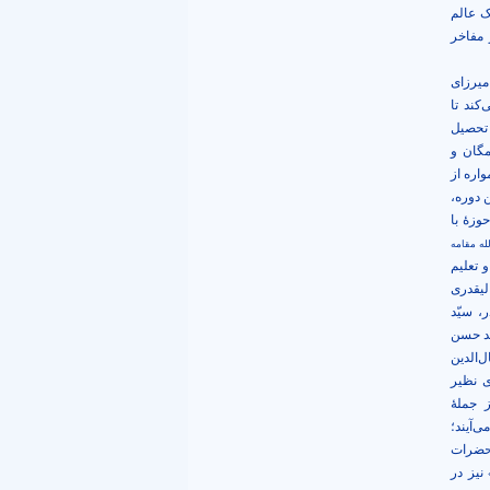
ک عالم
 مفاخر
میرزای
کند تا
 تحصیل
مگان و
اره از
 دوره،
وزۀ با
لله مقامه
 تعلیم
لیقدری
، سیّد
ّد حسن
‌الدین
ی نظیر
ز
جملۀ
‌آیند؛
 حضرات
نیز در