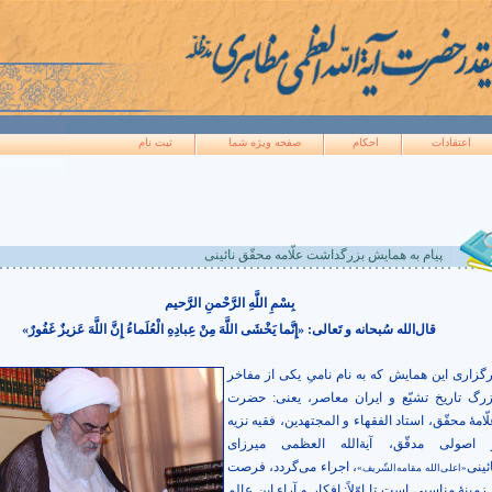
اعتقادات
احکام
صفحه ويژه شما
ثبت نام
پيام به همایش بزرگداشت علّامه محقّق نائینی
بِسْمِ اللَّهِ الرَّحْمنِ الرَّحيم
قال‌الله سُبحانه و تَعالی: «إِنَّما يَخْشَى‏ اللَّهَ‏ مِنْ عِبادِهِ الْعُلَماءُ إِنَّ اللَّهَ عَزيزٌ غَفُورٌ»
رگزاری این همایش که به نام نامیِ یکی از مفاخر
زرگ تاریخ تشیّع و ایران معاصر، یعنی: حضرت
ّامۀ محقّق، استاد الفقهاء و المجتهدین، فقیه نزیه
 اصولی مدقّق، آیة‌الله العظمی میرزای
ئینی
، اجراء می‌گردد، فرصت
«اعلی‌الله مقامه‌‌الشّریف»
زمینۀ مناسبی است تا اوّلاً: افکار و آراء این عالم