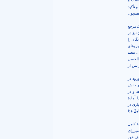
 است و
 تأکید
 همچون
ک مرجع
نیز در
گان را
یروهای
 تبعید
والحسن
 پس از
رود در
و دانش
 و در
 آمادۀ
اری در
ْمِلُ‏ هَذَا
ّۀ کامل
میرزای
دف خود