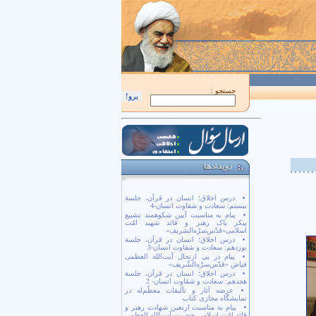
اَللّهُمَّ كُنْ لِوَلِيِّكَ الْحُجَّةِ بْنِ الْحَسَن صَلَواتُكَ عَلَيْهِ وَ عَلى آبائِهِ في هذِهِ السّاعَةِ وَ في
جستجو :
درس اخلاق؛ انسان در قرآن، جلسۀ
بیستم: سعادت و شقاوت انسان-4
پیام به مناسبت آیین شکوهمند تشییع
پیکر پاک رهبر و قائد شهید امّت
اسلامی«قدّس‌سرّه‌الشریف»
درس اخلاق؛ انسان در قرآن، جلسۀ
نوزدهم: سعادت و شقاوت انسان-3
پیام در پی ارتحال آیت‌الله العظمی
فیاض «قدّس‌سرّه‌الشّریف»
درس اخلاق؛ انسان در قرآن، جلسۀ
هجدهم: سعادت و شقاوت انسان- 2
عرضه آثار و تألیفات معظّم‌له در
نمایشگاه مجازی کتاب
پیام به مناسبت اربعین شهادت رهبر و
قائد امّت اسلامی حضرت آیت‌الله العظمی