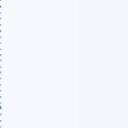
«ت
ه
ب
حض
م
و
ز
ب
ب
م
ا
ی
ا
ع
ن
ط
م
ب
ال
ا
م
نا