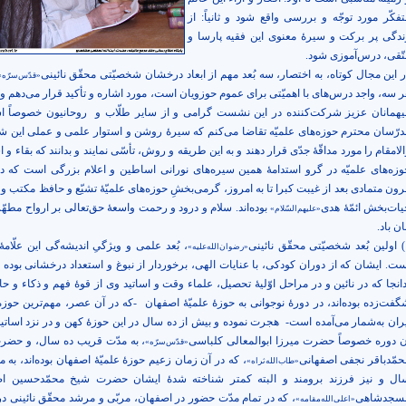
تفکّر مورد توجّه و بررسی واقع شود و ثانیاً: از
ندگی پر برکت و سیرۀ معنوی این فقیه پارسا و
تّقی، درس‌آموزی شود.
ر این مجال کوتاه، به اختصار، سه بُعد مهم از ابعاد درخشان شخصیّتی محقّق نائینی
«قدّس‌سرّه»
ر سه، واجد درس‌های با اهمیّتی برای عموم حوزویان است، مورد اشاره و تأکید قرار می‌دهم و 
یهمانان عزیز شرکت‌کننده در این نشست گرامی و از سایر طلّاب و
روحانیون خصوصاً اس
درّسان محترم حوزه‌های علمیّه تقاضا می‌کنم که سیرۀ روشن و استوار علمی و عملی این 
لامقام را مورد مداقّۀ جدّی قرار دهند و به این طریقه و روش، تأسّی نمایند و بدانند که بقاء و 
وزه‌های علمیّه در گرو استدامۀ همین سیره‌های نورانی اساطین و اعلام بزرگی است که 
رون متمادی بعد از غیبت کبرا تا به امروز، گرمی‌بخشِ حوزه‌های علمیّۀ تشیّع و حافظ مکتب و
یات‌بخش ائمّۀ هدی
بوده‌اند. سلام و درود و رحمت واسعۀ حق‌تعالی بر ارواح مطهّر
«علیهم‌السّلام»
ان باد.
ائینی
، بُعد علمی و ویژگیِ اندیشه‌گی این علّامۀ
«رضوان‌الله‌علیه»
ست. ایشان که از دوران کودکی، با عنایات الهی، برخوردار از نبوغ و استعداد درخشانی بوده 
دانجا که در نائین و در مراحل اوّلیۀ تحصیل، علماء وقت و اساتید وی از قوۀ فهم و ذکاء و حا
گفت‌زده بوده‌اند، در دورۀ نوجوانی به حوزۀ علمیّۀ اصفهان
-که در آن عصر، مهم‌ترین حوز
یران به‌شمار می‌آمده است-
هجرت نموده و بیش از ده سال در این حوزۀ کهن و در نزد اساتی
ن دوره خصوصاً حضرت میرزا ابوالمعالی کلباسی
، به مدّت قریب ده سال، و حض
«قدّس‌سرّه»
حمّدباقر نجفی اصفهانی
، که در آن زمان زعیم حوزۀ علمیّۀ اصفهان بوده‌اند، به م
«طاب‌الله‌ثراه»
ال و نیز فرزند برومند و البته کمتر شناخته شدۀ ایشان حضرت شیخ محمّدحسین اص
سجدشاهی
، که در تمام مدّت حضور در اصفهان، مربّی و مرشد محقّق نائینی در
«اعلی‌الله‌مقامه»