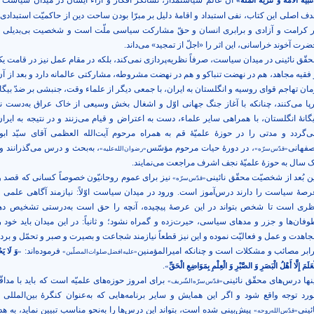
آن عالم سیاستمدار، نشانگر افکار و آراء ایشان در میدان سیاست
نبيه الامّة و تنزيه الملة»
دف اصلی این کتاب، نفی استبداد و اقامۀ دلیل بر مبرّا بودن ساحت دین از حاکمیّت استبدادی و
ر کرامت و آزادی و برابری انسان و حقّ مشارکت سیاسی ملّت است و شخصیت بی‌‌بدیلی
رت آخوند خراسانی، این اثر را «اجلّ از تمجید» می‌‌داند.
حقّق نائینی در میدان سیاست، صرفاً نظریه‌‌پردازی نمی‌‌کند، بلکه در مقام عمل نیز در قامت ی
 فقیه مجاهد، هم در نهضت تنباکو و هم در نهضت مشروطه، مشارکتی عالمانه دارد و بعد از آن 
مان تهاجم قوای روسیه و انگلستان به ایران، با جمعی دیگر از علماء وقت، جنبشی بر ضدّ بیگان
رپا می‌‌کنند، چنانکه با آغاز جنگ جهانی اوّل و اشغال بخش وسیعی از خاک عراق به‌‌دست ن
یگانۀ انگلستان، با همراهی سایر علماء، دست به اعتراض و قیام می‌‌زنند و در نتیجه به ایران،
ی‌گردد و مدتی را در حوزۀ علمیّۀ قم به همراه مرحوم آیت‌الله العظمی آقای سیّد اب
صفهانی
، در دورۀ حیات مرحوم مؤسّس
، به‌بحث و درس می‌گذرانند و
«قدّس‌سرّه»
«رضوان‌الله‌علیه»
ک سال به حوزۀ علمیّۀ نجف اشرف مراجعت می‌نمایند.
ین بُعد از شخصیّت محقّق نائینی
نیز برای عموم روحانیّون خصوصاً کسانی که قصد و
«قدّس‌سرّه»
رصۀ سیاست را دارند درس‌آموز است. ورود در میدان سیاست اوّلاً: نیازمند آگاهی علمی 
ظری است تا شخص بتواند در این عرصۀ پیچیده، آنچه را حق است به‌درستی تشخیص دهد
وفان‌ها و جزر و مدهای سیاسی، حیرت‌زده و گمراه نشود؛ و ثانیاً: در این میدان باید خود را
جاهدت و عمل و فعالیّت نموده و این نیز قطعاً نیازمند شجاعت و بصیرت و صبر و تحمّل و بردب
رابر مصائب و مشکلات است و چنانکه امیرالمؤمنین
فرموده‌اند:
«
وَ لَا يَح
«علیه‌‌افضل‌‌صلوات‌‌المصلّین»
.
ْعَلَمَ إِلَّا أَهْلُ الْبَصَرِ وَ الصَّبْرِ وَ الْعِلْمِ بِمَوَاضِعِ الْحَقِّ
»
ینها درس‌های محقّق نائینی
برای امروز حوزه‌های علمیّه است که باید با مداق
«قدّس‌سرّه‌الشّریف»
ورد توجه واقع شود و اگر این همایش و سایر برنامه‌هایی که به‌عنوان کنگرۀ بین‌المللی 
ئینی
پیش‌‌بینی شده است، بتواند این درس‌ها را به‌نحو مناسب تبیین نماید، به ‌ه
«قدّس‌الله‌‌روحه»