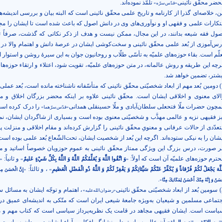
حضر محقّق نائینی
تلمّذ نموده‌‌اند.
«قدّس‌‌سرّه»
ن، خلاصه‌‌ای گذرا از کارنامه و تاریخ علمی محقّق نائینی است که البته بیان و بررسی اندیشه‌‌ه
بتکارات علمی و فقهی او و نوآوری‌‌های وی در دانش اصول که باعث شده است تا ایشان را مجدّ
صول فقه شیعه بدانند، در این مجال، ممکن نیست و هدف از ذکر نکاتی که گذشت، صرفاً تأ
رس‌‌آموزی از بُعد علمی محقّق نائینی و سخت‌‌کوشی ایشان در عرصۀ دانش و اهتمام والا در ت
علّم است. بقاء حوزه‌‌های علمیّه به تأسّی طلّاب و روحانیون جوان به این سیرۀ روشن و استوار
چه این طریقه و روش عالمانه، در متن حوزه‌‌های علمیّه، تقویت شود، اعتلاء و ارتقاء حوزه‌‌ها،
یشتر، تضمین خواهد شد.
٢) دومین بُعد مهم از ابعاد شخصیّتی محقّق نائینی که متأسّفانه ناشناخته مانده است، بُعد عملی
الای معنوی و اخلاقی ایشان است. محقّق نائینی
علاوه بر اینکه محضر بزرگان اخلاق و معن
مچون حضرات ملّا فتحعلی سلطان‌‌آبادی و ملّا حسینقلی همدانی
را درک کرده اس
«قدّس‌سرّهما»
یز فقیهی نزیه و عالمی مهذَّب و شخصیّتی معنوی بوده است و بسیاری از شاگردان ایشان، نمو
تعدّدی از حالات عرفانی و معنویِ محقّق نائینی را گزارش کرده‌‌اند و مقام اخلاقی و منزلت پ
شان را به نیکی ستوده‌‌اند. اگرچه این بُعد از شخصیت ایشان، تحت‌الشّعاع بُعد علمی بوده است،
ر صورت، درس بزرگ این ویژگی ممتاز محقّق نائینی به عموم حوزویان خصوصاً اساتید و م
ترم حوزه‌‌های علمیّه آن است که أولاً:
و ثانياً:
«
وَ اتَّقُوا اللَّهَ وَ يُعَلِّمُكُمُ‏ اللَّهُ‏ وَ اللَّهُ بِكُلِّ شَيْ‏ءٍ عَليمٌ
»
«
، و ثالثاً:
لَّهَ يَجْعَلْ لَكُمْ فُرْقاناً وَ يُكَفِّرْ عَنْكُمْ سَيِّئاتِكُمْ وَ يَغْفِرْ لَكُمْ وَ اللَّهُ ذُو الْفَضْلِ الْعَظيمِ
»
«
إِنَّ الْحَسَنَ مِن
.
َنٌ وَ إِنَّهُ مِنْكَ أَحْسَنُ لِمَكَانِكَ‏ مِنَّا
»
 نائینی
، اهتمام و توجّه ایشان به مسائل 
«رضوان‌‌الله‌‌علیه»
جتماعی مسلمین و شیعیان به‌‌ویژه جامعۀ شیعی ایران است که متّکی به اندیشه‌‌ای عمیق د
یاست است. ایشان فقیهی مجاهد در قامت یک نظریه‌‌پرداز سیاسی است که کتاب مهم و