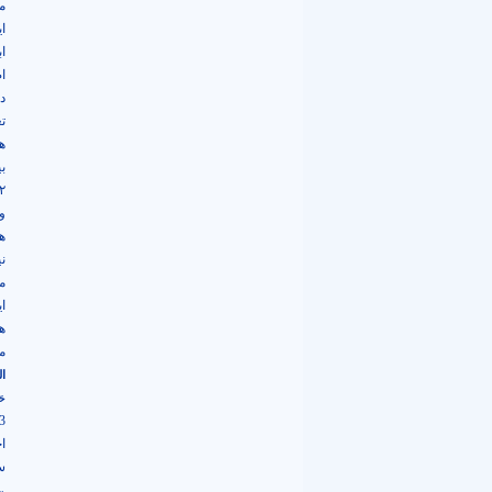
م
ای
ا
ا
د
ت
هر
ب
و
ه
ن
م
ای
ه
مح
ال
حَس
3) سومین بُعد از ابعاد شخصیّتی محقّق
ا
س