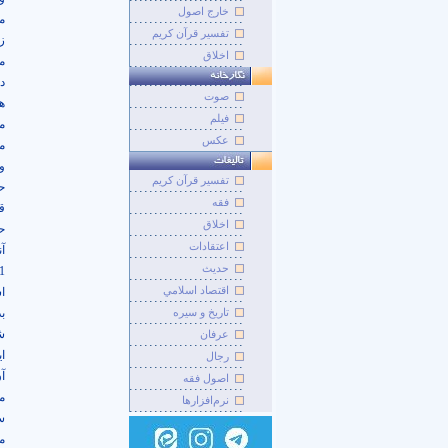
خارج اصول
م
تفسیر قرآن کریم
ز
اخلاق
م
د
صوت
ه
فيلم
م
عکس
م
وا
تفسير قرآن کريم
ح
فقه
ق
اخلاق
ح
اعتقادات
آن
حديث
1) اولین بُعد شخصیّتی محقّق ن
اقتصاد اسلامي
ا
تاريخ و سيره
ب
ش
عرفان
ا
رجال
آ
اصول فقه
م
نرم‌افزارها
س
م