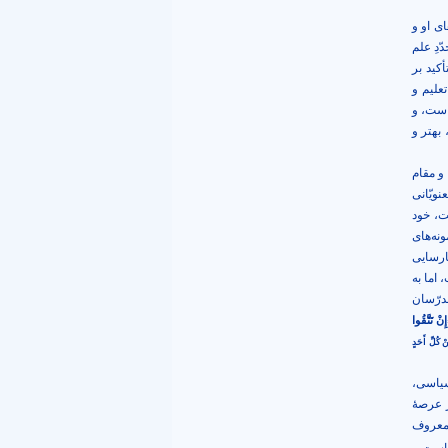
ای او و
دِ علم
کید بر
علیم و
 است، و
 بهتر و
 و مقام
ویّانی
ت، خود
نه‌های
ارسایی
 اما به
درّسان
إِنْ تَتَّقُوا
ْ كُلِّ أَحَدٍ
سیاسی،
ر عرصۀ
 معروف