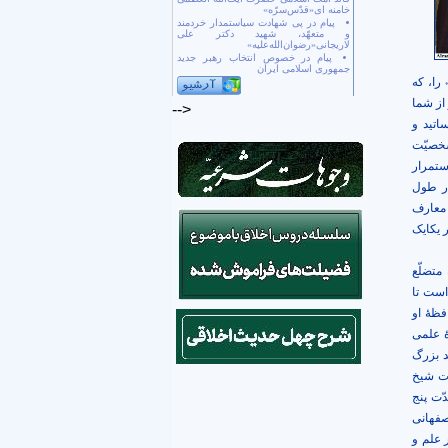
خامنه ای«قدّس‌سرّه»
پیام در پی شهادت سیاستمدار خردمند
و متعهّد، شهید دکتر علی
لاریجانی«رضوان‌الله‌علیه»
پیام در خصوص انتخاب رهبر جدید
جمهوری اسلامی ایران
را، که
از شما
-->
اتید و
شخصیّت
استمرار
در طول
 معارف
 یکایک
 متضلّع
است تا
فظۀ او
ۀ علمی
د بزرگ
رت شیخ
دّت پنج
فهانی
 علم و