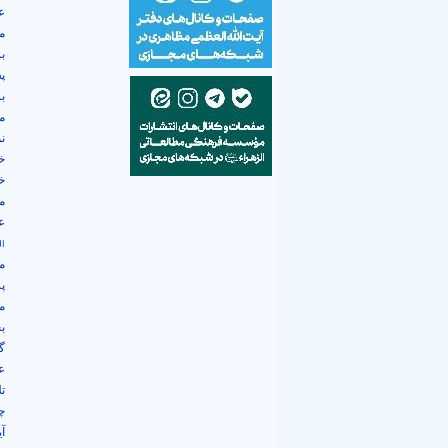
ع
م
ب
پ
ب
م
ن
خ
خ
م
ع
ال
م
پ
م
ب
گ
ع
ت
چ
آ